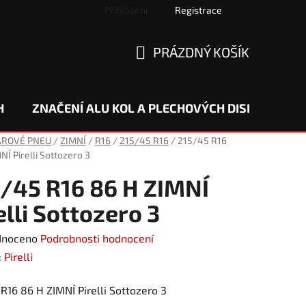
Přihlášení
Registrace
PRÁZDNÝ KOŠÍK
NÁKUPNÍ
KOŠÍK
H
ZNAČENÍ ALU KOL A PLECHOVÝCH DISKŮ
DO
AROVÉ PNEU
/
ZIMNÍ
/
R16
/
215/45 R16
/
215/45 R16
NÍ Pirelli Sottozero 3
/45 R16 86 H ZIMNÍ
elli Sottozero 3
né
dnoceno
Podrobnosti hodnocení
ení
:
Pirelli
tu
R16 86 H ZIMNÍ Pirelli Sottozero 3