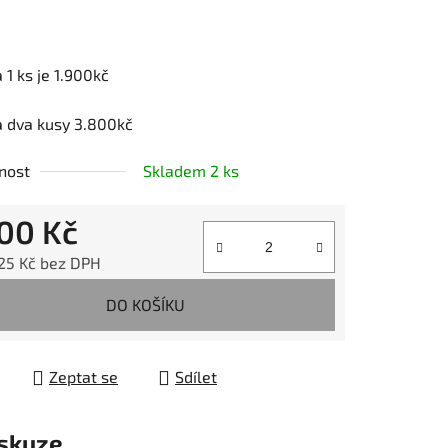
 1 ks je 1.900kč
ek.
a dva kusy 3.800kč
nost
Skladem 2 ks
900 Kč
,25 Kč bez DPH
 cena:
DO KOŠÍKU
Zeptat se
Sdílet
skuze