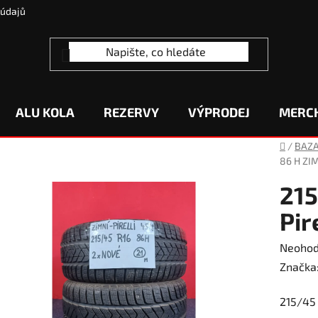
 údajů
ALU KOLA
REZERVY
VÝPRODEJ
MERC
Domů
/
BAZ
86 H ZIM
215
Pir
Průměr
Neoho
hodnoc
Značka
produk
215/45 
je