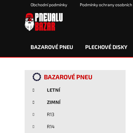
Přejít
Obchodní podmínky
Podmínky ochrany osobních
na
obsah
BAZAROVÉ PNEU
PLECHOVÉ DISKY
P
K
Přeskočit
BAZAROVÉ PNEU
a
kategorie
o
t
s
LETNÍ
e
t
g
ZIMNÍ
r
o
a
r
R13
i
n
e
n
R14