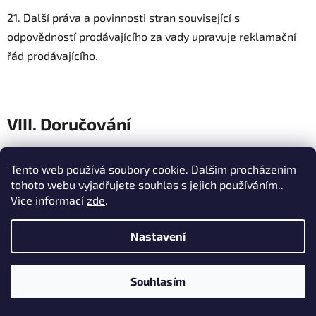
21. Další práva a povinnosti stran související s
odpovědností prodávajícího za vady upravuje reklamační
řád prodávajícího.
VIII. Doručování
1. Smluvní strany si mohou veškerou písemnou
Tento web používá soubory cookie. Dalším procházením
korespondenci vzájemně doručovat prostřednictvím
tohoto webu vyjadřujete souhlas s jejich používáním..
elektronické pošty.
Více informací
zde
.
2. Kupující doručuje prodávajícímu korespondenci na
Nastavení
emailovou adresu uvedenou v těchto obchodních
podmínkách. Prodávající doručuje kupujícímu
Souhlasím
korespondenci na emailovou adresu uvedenou v jeho
zákaznickém účtu nebo v objednávce.