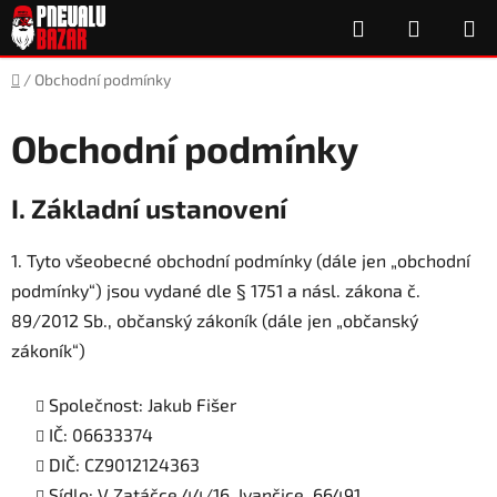
Přejít
Hledat
NÁKUP
na
obsah
KOŠÍK
Domů
/
Obchodní podmínky
Obchodní podmínky
I. Základní ustanovení
1. Tyto všeobecné obchodní podmínky (dále jen „obchodní
podmínky“) jsou vydané dle § 1751 a násl. zákona č.
89/2012 Sb., občanský zákoník (dále jen „občanský
zákoník“)
Společnost: Jakub Fišer
IČ: 06633374
DIČ: CZ9012124363
Sídlo: V Zatáčce 44/16, Ivančice, 66491