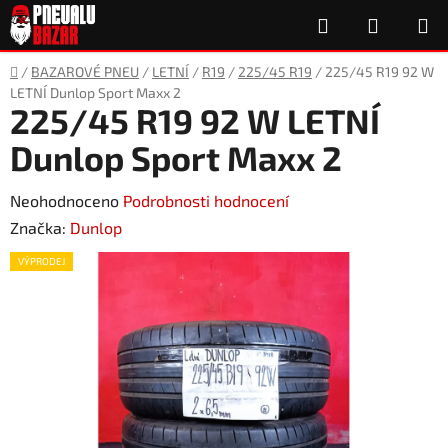
Přejít
Hledat
NÁKUP
na
obsah
KOŠÍK
Domů
/
BAZAROVÉ PNEU
/
LETNÍ
/
R19
/
225/45 R19
/
225/45 R19 92 W
LETNÍ Dunlop Sport Maxx 2
225/45 R19 92 W LETNÍ
Dunlop Sport Maxx 2
Průměrné
Neohodnoceno
Podrobnosti hodnocení
hodnocení
Značka:
Dunlop
produktu
VÝPRODEJ
je
0,0
z
5
hvězdiček.