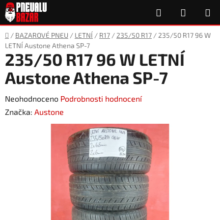
Přejít
Hledat
NÁKUP
na
obsah
KOŠÍK
Domů
/
BAZAROVÉ PNEU
/
LETNÍ
/
R17
/
235/50 R17
/
235/50 R17 96 W
LETNÍ Austone Athena SP-7
235/50 R17 96 W LETNÍ
Austone Athena SP-7
Průměrné
Neohodnoceno
Podrobnosti hodnocení
hodnocení
Značka:
Austone
produktu
je
0,0
z
5
hvězdiček.