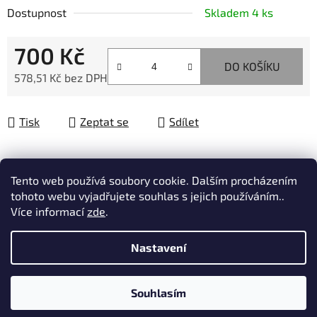
Dostupnost
Skladem 4 ks
700 Kč
DO KOŠÍKU
578,51 Kč bez DPH
Měrná cena:
Tisk
Zeptat se
Sdílet
Tento web používá soubory cookie. Dalším procházením
Popis
tohoto webu vyjadřujete souhlas s jejich používáním..
Více informací
zde
.
Diskuze
Nastavení
Z
Vytvořil Shoptet
á
Souhlasím
Copyright 2026
Pneualubazar.cz
. Všechna práva
p
vyhrazena.