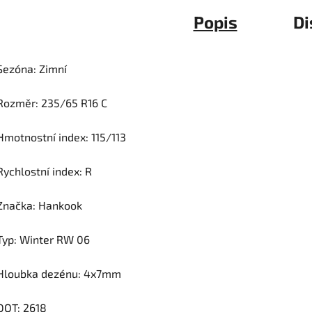
Popis
Di
Sezóna: Zimní
Rozměr: 235/65 R16 C
Hmotnostní index: 115/113
Rychlostní index: R
Značka: Hankook
Typ: Winter RW 06
Hloubka dezénu: 4x7mm
DOT: 2618