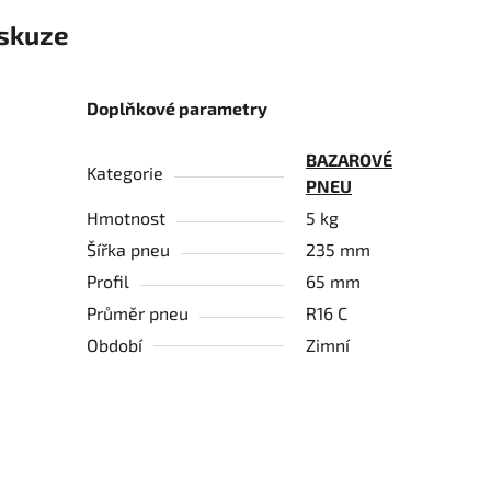
skuze
Doplňkové parametry
BAZAROVÉ
Kategorie
PNEU
Hmotnost
5 kg
Šířka pneu
235 mm
Profil
65 mm
Průměr pneu
R16 C
Období
Zimní