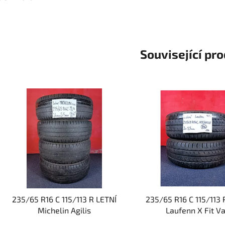
Související pr
235/65 R16 C 115/113 R LETNÍ
235/65 R16 C 115/113 
Michelin Agilis
Laufenn X Fit V