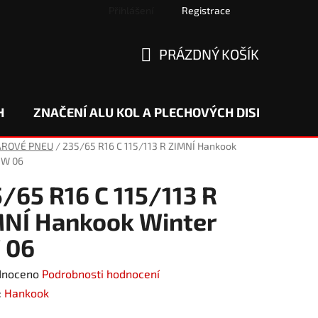
Přihlášení
Registrace
PRÁZDNÝ KOŠÍK
NÁKUPNÍ
KOŠÍK
H
ZNAČENÍ ALU KOL A PLECHOVÝCH DISKŮ
DO
AROVÉ PNEU
/
235/65 R16 C 115/113 R ZIMNÍ Hankook
RW 06
/65 R16 C 115/113 R
NÍ Hankook Winter
 06
né
dnoceno
Podrobnosti hodnocení
ení
:
Hankook
tu