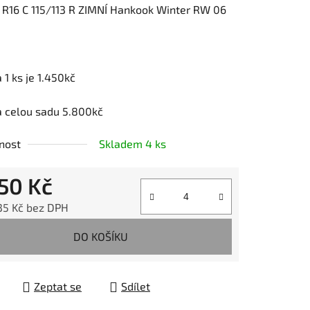
 R16 C 115/113 R ZIMNÍ Hankook Winter RW 06
m
 1 ks je 1.450kč
ek.
a celou sadu 5.800kč
nost
Skladem 4 ks
450 Kč
,35 Kč bez DPH
 cena:
DO KOŠÍKU
Zeptat se
Sdílet