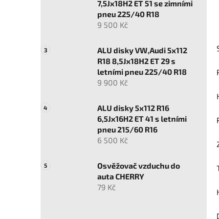
7,5Jx18H2 ET 51 se zimními
pneu 225/40 R18
9 500 Kč
ALU disky VW,Audi 5x112
R18 8,5Jx18H2 ET 29 s
letními pneu 225/40 R18
9 900 Kč
ALU disky 5x112 R16
6,5Jx16H2 ET 41 s letními
pneu 215/60 R16
6 500 Kč
Osvěžovač vzduchu do
auta CHERRY
79 Kč