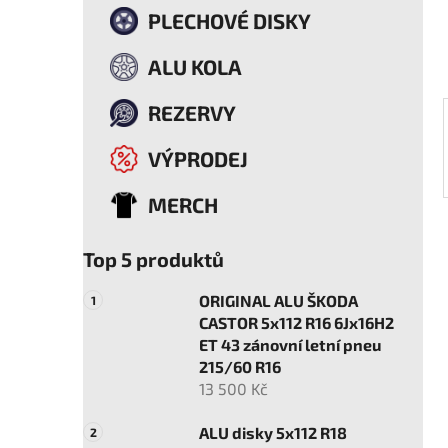
í
PLECHOVÉ DISKY
p
a
ALU KOLA
n
e
REZERVY
l
VÝPRODEJ
MERCH
Top 5 produktů
ORIGINAL ALU ŠKODA
CASTOR 5x112 R16 6Jx16H2
ET 43 zánovní letní pneu
215/60 R16
13 500 Kč
ALU disky 5x112 R18