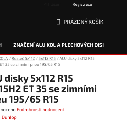
Přihlášení
Registrace
PRÁZDNÝ KOŠÍK
NÁKUPNÍ
KOŠÍK
H
ZNAČENÍ ALU KOL A PLECHOVÝCH DISKŮ
DO
KOLA
/
Rozteč 5x112
/
5x112 R15
/
ALU disky 5x112 R15
ET 35 se zimními pneu 195/65 R15
 disky 5x112 R15
15H2 ET 35 se zimními
u 195/65 R15
né
dnoceno
Podrobnosti hodnocení
ení
:
Dunlop
tu