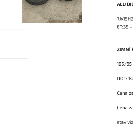
ALU DI
je
0,0
7Jx15H
z
ET:35 
5
hvězdič
ZIMNÍ
195/65
DOT: 14
Cena za
Cena za
stav vi