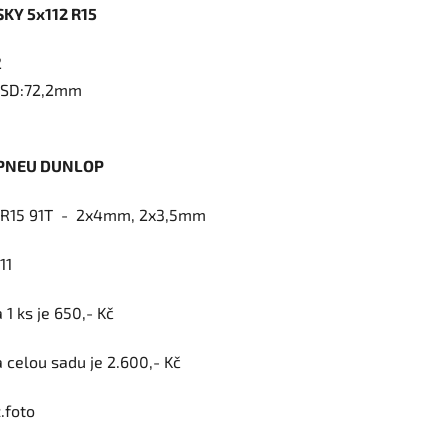
SKY 5x112 R15
2
- SD:72,2mm
ek.
 PNEU DUNLOP
 R15 91T - 2x4mm, 2x3,5mm
11
 1 ks je 650,- Kč
 celou sadu je 2.600,- Kč
z.foto