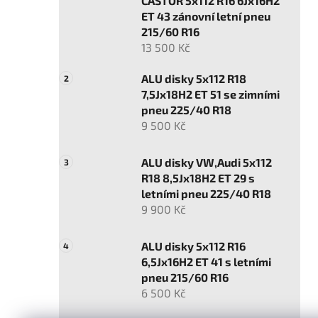
CASTOR 5x112 R16 6Jx16H2
ET 43 zánovní letní pneu
215/60 R16
13 500 Kč
ALU disky 5x112 R18
7,5Jx18H2 ET 51 se zimními
pneu 225/40 R18
9 500 Kč
ALU disky VW,Audi 5x112
R18 8,5Jx18H2 ET 29 s
letními pneu 225/40 R18
9 900 Kč
ALU disky 5x112 R16
6,5Jx16H2 ET 41 s letními
pneu 215/60 R16
6 500 Kč