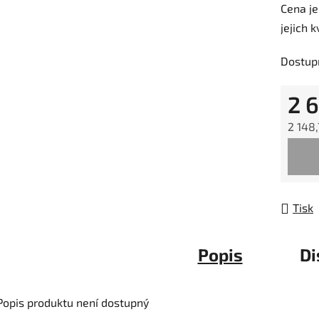
Cena je
jejich k
Dostup
2 
2 148
Měrná
Tisk
Popis
Di
Popis produktu není dostupný