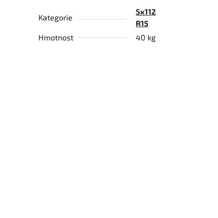
5x112
Kategorie
R15
Hmotnost
40 kg