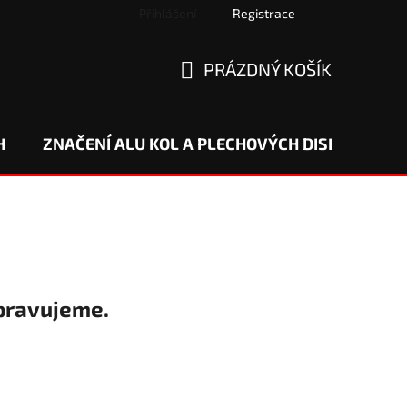
Přihlášení
Registrace
PRÁZDNÝ KOŠÍK
NÁKUPNÍ
KOŠÍK
H
ZNAČENÍ ALU KOL A PLECHOVÝCH DISKŮ
DO
pravujeme.