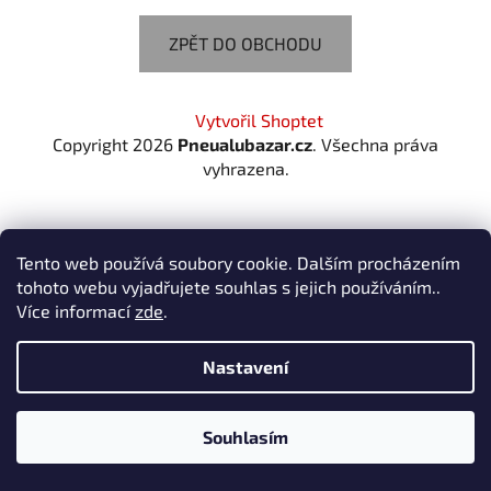
ZPĚT DO OBCHODU
Z
Vytvořil Shoptet
á
Copyright 2026
Pneualubazar.cz
. Všechna práva
p
vyhrazena.
a
t
í
Tento web používá soubory cookie. Dalším procházením
tohoto webu vyjadřujete souhlas s jejich používáním..
Více informací
zde
.
Nastavení
Souhlasím