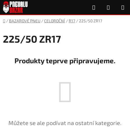
Přejít
Hledat
NÁKUP
na
obsah
KOŠÍK
Domů
/
BAZAROVÉ PNEU
/
CELOROČNÍ
/
R17
/
225/50 ZR17
225/50 ZR17
Produkty teprve připravujeme.
Můžete se ale podívat na ostatní kategorie.