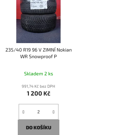
i
s
p
r
o
d
235/40 R19 96 V ZIMNÍ Nokian
u
WR Snowproof P
k
t
Skladem 2 ks
ů
991,74 Kč bez DPH
1 200 Kč
DO KOŠÍKU