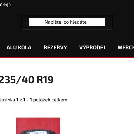
 údajů
ALU KOLA
REZERVY
VÝPRODEJ
MERC
235/40 R19
Stránka
1
z
1
-
1
položek celkem
V
ý
p