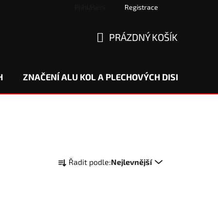
Přihlášení
Registrace
PRÁZDNÝ KOŠÍK
NÁKUPNÍ
KOŠÍK
H
ZNAČENÍ ALU KOL A PLECHOVÝCH DISKŮ
DO
Ř
Řadit podle:
Nejlevnější
a
z
e
n
í