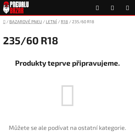
Přejít
Hledat
NÁKUP
na
obsah
KOŠÍK
Domů
/
BAZAROVÉ PNEU
/
LETNÍ
/
R18
/
235/60 R18
235/60 R18
Produkty teprve připravujeme.
Můžete se ale podívat na ostatní kategorie.