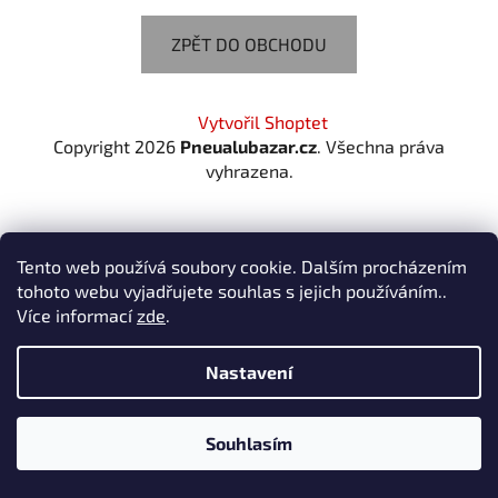
ZPĚT DO OBCHODU
Z
Vytvořil Shoptet
á
Copyright 2026
Pneualubazar.cz
. Všechna práva
p
vyhrazena.
a
t
í
Tento web používá soubory cookie. Dalším procházením
tohoto webu vyjadřujete souhlas s jejich používáním..
Více informací
zde
.
Nastavení
Souhlasím