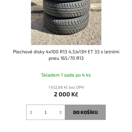
o
d
u
k
t
ů
Plechové disky 4x100 R13 4,5Jx13H ET 33 s letními
pneu 165/70 R13
Skladem 1 sada po 4 ks
1 652,89 Kč bez DPH
2 000 Kč
DO KOŠÍKU