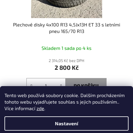
Plechové disky 4x100 R13 4,5Jx13H ET 33 s letními
pneu 165/70 R13
Skladem 1 sada po 4 ks
2 314,05 Kč bez DPH
2 800 Kč
DO KOŠÍKU
Tento web používá soubory cookie. Dalším procházením
tohoto webu vyjadřujete souhlas s jejich používáním..
Více informací
zde
.
3
položek celkem
O
Nastavení
v
l