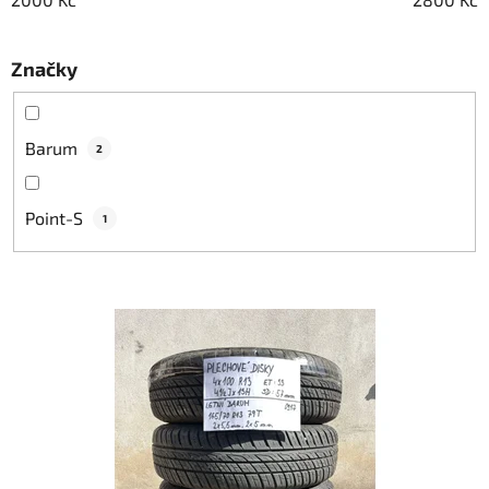
k
t
Značky
ů
Barum
2
Point-S
1
V
ý
p
i
s
p
r