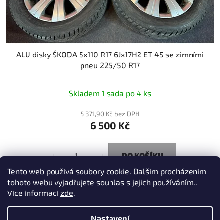
u
k
t
ů
ALU disky ŠKODA 5x110 R17 6Jx17H2 ET 45 se zimními
pneu 225/50 R17
Skladem 1 sada po 4 ks
5 371,90 Kč bez DPH
6 500 Kč
DO KOŠÍKU
Tento web používá soubory cookie. Dalším procházením
tohoto webu vyjadřujete souhlas s jejich používáním..
Více informací
zde
.
1
položek celkem
O
Nastavení